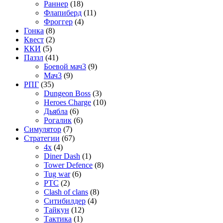
Раннер
(18)
Флапиберд
(11)
Фроггер
(4)
Гонка
(8)
Квест
(2)
ККИ
(5)
Паззл
(41)
Боевой мач3
(9)
Мач3
(9)
РПГ
(35)
Dungeon Boss
(3)
Heroes Charge
(10)
Дьябла
(6)
Рогалик
(6)
Симулятор
(7)
Стратегии
(67)
4x
(4)
Diner Dash
(1)
Tower Defence
(8)
Tug war
(6)
РТС
(2)
Сlash of clans
(8)
Ситибилдер
(4)
Тайкун
(12)
Тактика
(1)