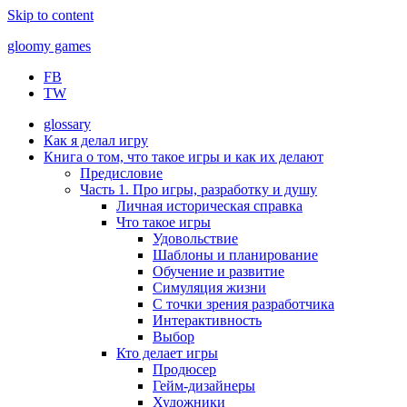
Skip to content
gloomy games
FB
Печально об играх
TW
glossary
Как я делал игру
Книга о том, что такое игры и как их делают
Предисловие
Часть 1. Про игры, разработку и душу
Личная историческая справка
Что такое игры
Удовольствие
Шаблоны и планирование
Обучение и развитие
Симуляция жизни
С точки зрения разработчика
Интерактивность
Выбор
Кто делает игры
Продюсер
Гейм-дизайнеры
Художники