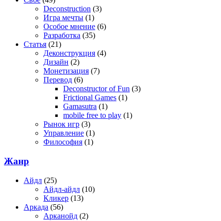
Deconstruction
(3)
Игра мечты
(1)
Особое мнение
(6)
Разработка
(35)
Статья
(21)
Деконструкция
(4)
Дизайн
(2)
Монетизация
(7)
Перевод
(6)
Deconstructor of Fun
(3)
Frictional Games
(1)
Gamasutra
(1)
mobile free to play
(1)
Рынок игр
(3)
Управление
(1)
Философия
(1)
Жанр
Айдл
(25)
Айдл-айдл
(10)
Кликер
(13)
Аркада
(56)
Арканойд
(2)