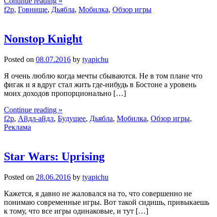
Continue reading »
f2p
,
Говнище
,
Дьябла
,
Мобилка
,
Обзор игры
Nonstop Knight
Posted on
08.07.2016
by
tyapichu
Я очень люблю когда мечты сбываются. Не в том плане что
фигак и я вдруг стал жить где-нибудь в Бостоне а уровень
моих доходов пропорционально […]
Continue reading »
f2p
,
Айдл-айдл
,
Будущее
,
Дьябла
,
Мобилка
,
Обзор игры
,
Реклама
Star Wars: Uprising
Posted on
28.06.2016
by
tyapichu
Кажется, я давно не жаловался на то, что совершенно не
понимаю современные игры. Вот такой сидишь, привыкаешь
к тому, что все игры одинаковые, и тут […]