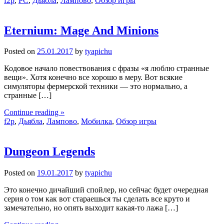
f2p
,
PC
,
Дьябла
,
Лампово
,
Обзор игры
Eternium: Mage And Minions
Posted on
25.01.2017
by
tyapichu
Кодовое начало повествования с фразы «я люблю странные
вещи». Хотя конечно все хорошо в меру. Вот всякие
симуляторы фермерской техники — это нормально, а
странные […]
Continue reading »
f2p
,
Дьябла
,
Лампово
,
Мобилка
,
Обзор игры
Dungeon Legends
Posted on
19.01.2017
by
tyapichu
Это конечно дичайший спойлер, но сейчас будет очередная
серия о том как вот стараешься ты сделать все круто и
замечательно, но опять выходит какая-то лажа […]