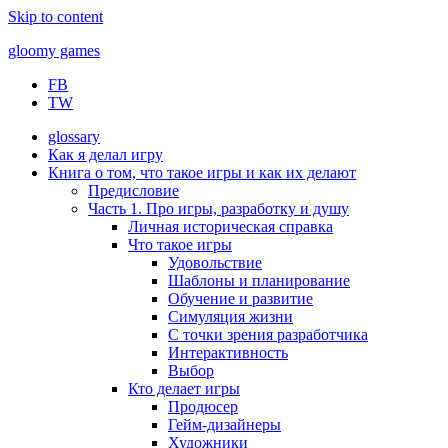
Skip to content
gloomy games
FB
Печально об играх
TW
glossary
Как я делал игру
Книга о том, что такое игры и как их делают
Предисловие
Часть 1. Про игры, разработку и душу
Личная историческая справка
Что такое игры
Удовольствие
Шаблоны и планирование
Обучение и развитие
Симуляция жизни
С точки зрения разработчика
Интерактивность
Выбор
Кто делает игры
Продюсер
Гейм-дизайнеры
Художники