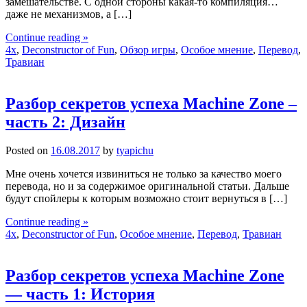
замешательстве. С одной стороны какая-то компиляция…
даже не механизмов, а […]
Continue reading »
4x
,
Deconstructor of Fun
,
Обзор игры
,
Особое мнение
,
Перевод
,
Травиан
Разбор секретов успеха Machine Zone –
часть 2: Дизайн
Posted on
16.08.2017
by
tyapichu
Мне очень хочется извиниться не только за качество моего
перевода, но и за содержимое оригинальной статьи. Дальше
будут спойлеры к которым возможно стоит вернуться в […]
Continue reading »
4x
,
Deconstructor of Fun
,
Особое мнение
,
Перевод
,
Травиан
Разбор секретов успеха Machine Zone
— часть 1: История