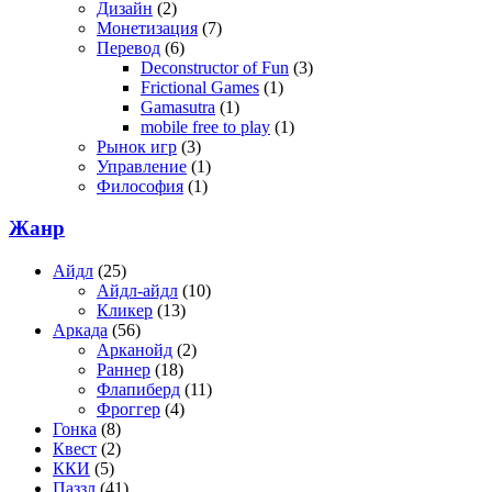
Дизайн
(2)
Монетизация
(7)
Перевод
(6)
Deconstructor of Fun
(3)
Frictional Games
(1)
Gamasutra
(1)
mobile free to play
(1)
Рынок игр
(3)
Управление
(1)
Философия
(1)
Жанр
Айдл
(25)
Айдл-айдл
(10)
Кликер
(13)
Аркада
(56)
Арканойд
(2)
Раннер
(18)
Флапиберд
(11)
Фроггер
(4)
Гонка
(8)
Квест
(2)
ККИ
(5)
Паззл
(41)