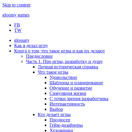
Skip to content
gloomy games
FB
Печально об играх
TW
glossary
Как я делал игру
Книга о том, что такое игры и как их делают
Предисловие
Часть 1. Про игры, разработку и душу
Личная историческая справка
Что такое игры
Удовольствие
Шаблоны и планирование
Обучение и развитие
Симуляция жизни
С точки зрения разработчика
Интерактивность
Выбор
Кто делает игры
Продюсер
Гейм-дизайнеры
Художники