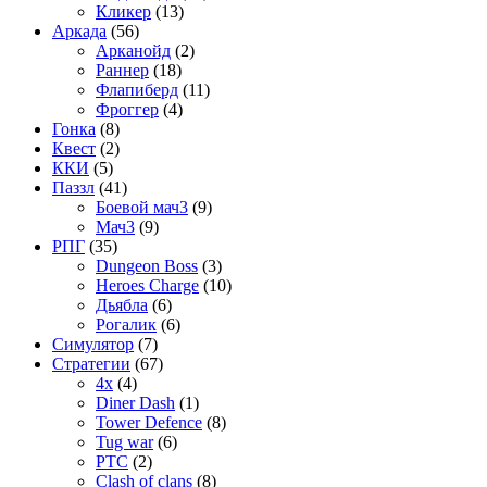
Кликер
(13)
Аркада
(56)
Арканойд
(2)
Раннер
(18)
Флапиберд
(11)
Фроггер
(4)
Гонка
(8)
Квест
(2)
ККИ
(5)
Паззл
(41)
Боевой мач3
(9)
Мач3
(9)
РПГ
(35)
Dungeon Boss
(3)
Heroes Charge
(10)
Дьябла
(6)
Рогалик
(6)
Симулятор
(7)
Стратегии
(67)
4x
(4)
Diner Dash
(1)
Tower Defence
(8)
Tug war
(6)
РТС
(2)
Сlash of clans
(8)