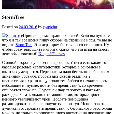
StormTree
Posted on
24.03.2016
by
tyapichu
Пришло время странных вещей. Если вы думаете
что я и так все время пишу обзоры на странные игры, то вы не
видели
StormTree
. Эта игра прям богиня всего странного. Ну
чтобы сразу разрушить интригу, скажу что эта игра на самом
деле обыкновенный
King of Thieves
.
С одной стороны у нас есть персонаж. У него есть какие-то
базовые ролевые характеристики, которые в основном в
шмотках умещаются. Персонажем надо бегать по небольшим
линейным уровням, прорываясь сквозь различные
препятствия к хранилищу с золотом. Забеги в начале совсем
небольшие и глупые, почти без препятствий, со временем
становятся сложнее. С уровней падает золото и какая-то
расходка. Бегать можно с помощниками, которые просто
немного увеличивают урон. Послать помощника
разминировать поле не получится — он туп. Использовать
лучника и отстреливать препятствия с безопасного расстояния
можно, но только до определенного времени: на прохождение