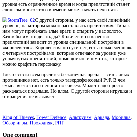
уровня есть ограниченное время и когда препятствий станет
слишком много этого времени может начать нехватать.
С другой стороны, у нас есть свой линейный
уровень, на котором можно расставлять препятствия. Типа к
нам могут прибежать злые враги и стырить у нас золото.
Зачем бы им это делать, да? Количество и качество
препятствий зависит от уровня специальной постройки в
«королевстве». Королевства по сути нет, есть только менюшка
с четырьмя постройками, которые отвечают за уровни уже
упомянутых препятствий, помощников и шмоток, которые
можно крафтить персонажу.
Где-то за эти всем прячется бесконечная арена — сингловых
противников нет, есть только тавердефенсовый PvP. В чем
смысл всего этого непонятно совсем. Может надо просто
раскачаться подальше. Но влом. С другой стороны игрушка и
отвращения не вызывает.
King of Thieves
,
Tower Defence
,
Альтруизм
,
Аркада
,
Мобилка
,
Обзор игры
,
Проходняк
,
РПГ
One comment