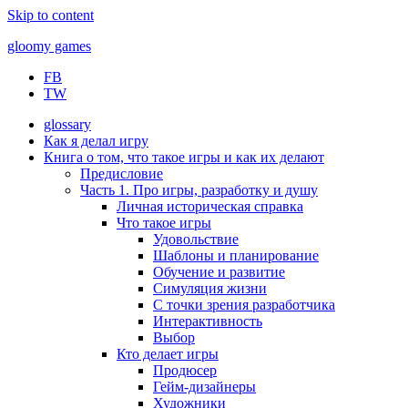
Skip to content
gloomy games
FB
Печально об играх
TW
glossary
Как я делал игру
Книга о том, что такое игры и как их делают
Предисловие
Часть 1. Про игры, разработку и душу
Личная историческая справка
Что такое игры
Удовольствие
Шаблоны и планирование
Обучение и развитие
Симуляция жизни
С точки зрения разработчика
Интерактивность
Выбор
Кто делает игры
Продюсер
Гейм-дизайнеры
Художники