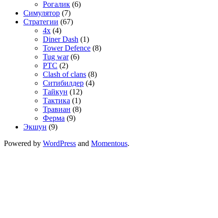
Рогалик
(6)
Симулятор
(7)
Стратегии
(67)
4x
(4)
Diner Dash
(1)
Tower Defence
(8)
Tug war
(6)
РТС
(2)
Сlash of clans
(8)
Ситибилдер
(4)
Тайкун
(12)
Тактика
(1)
Травиан
(8)
Ферма
(9)
Экшун
(9)
Powered by
WordPress
and
Momentous
.