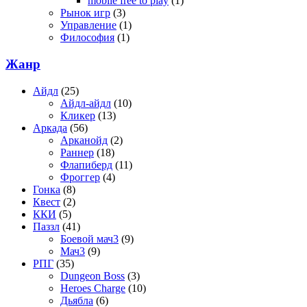
mobile free to play
(1)
Рынок игр
(3)
Управление
(1)
Философия
(1)
Жанр
Айдл
(25)
Айдл-айдл
(10)
Кликер
(13)
Аркада
(56)
Арканойд
(2)
Раннер
(18)
Флапиберд
(11)
Фроггер
(4)
Гонка
(8)
Квест
(2)
ККИ
(5)
Паззл
(41)
Боевой мач3
(9)
Мач3
(9)
РПГ
(35)
Dungeon Boss
(3)
Heroes Charge
(10)
Дьябла
(6)