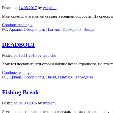
Posted on
14.06.2017
by
tyapichu
Мне кажется что мне не хватает весенней бодрости. На самом де
Continue reading »
PC
,
Аркада
,
Обзор игры
,
Платная
,
Проходняк
,
Экшун
DEADBOLT
Posted on
15.11.2016
by
tyapichu
Хочется посвятить эти строки богине всего странного, но это т
Continue reading »
PC
,
Аркада
,
Обзор игры
,
Паззл
,
Платная
,
Проходняк
Fishing Break
Posted on
01.09.2016
by
tyapichu
Я уже довольно давно перешел в режим, когда я играю в игру че