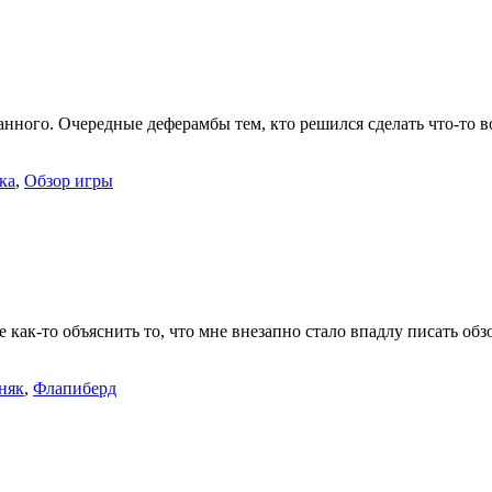
ранного. Очередные деферамбы тем, кто решился сделать что-то 
ка
,
Обзор игры
 как-то объяснить то, что мне внезапно стало впадлу писать обз
няк
,
Флапиберд