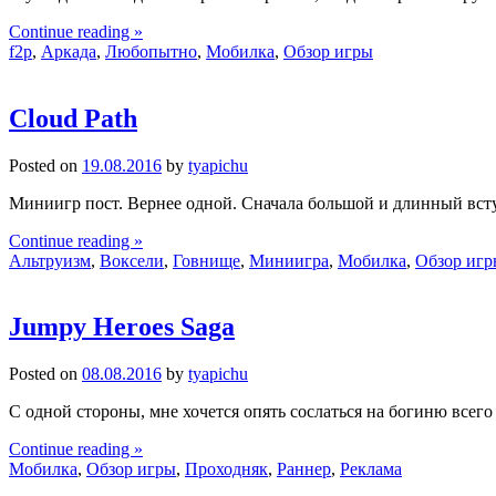
Continue reading »
f2p
,
Аркада
,
Любопытно
,
Мобилка
,
Обзор игры
Cloud Path
Posted on
19.08.2016
by
tyapichu
Миниигр пост. Вернее одной. Сначала большой и длинный вступ
Continue reading »
Альтруизм
,
Воксели
,
Говнище
,
Миниигра
,
Мобилка
,
Обзор игр
Jumpy Heroes Saga
Posted on
08.08.2016
by
tyapichu
С одной стороны, мне хочется опять сослаться на богиню всего
Continue reading »
Мобилка
,
Обзор игры
,
Проходняк
,
Раннер
,
Реклама