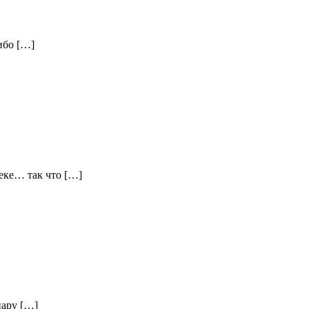
ибо […]
теке… так что […]
пару […]