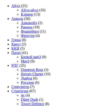
Айдл
(25)
Айдл-айдл
(10)
Кликер
(13)
Аркада
(56)
Арканойд
(2)
Раннер
(18)
Флапиберд
(11)
Фроггер
(4)
Гонка
(8)
Квест
(2)
ККИ
(5)
Паззл
(41)
Боевой мач3
(9)
Мач3
(9)
РПГ
(35)
Dungeon Boss
(3)
Heroes Charge
(10)
Дьябла
(6)
Рогалик
(6)
Симулятор
(7)
Стратегии
(67)
4x
(4)
Diner Dash
(1)
Tower Defence
(8)