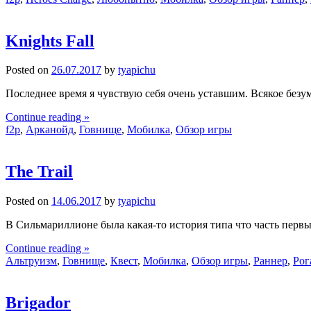
Knights Fall
Posted on
26.07.2017
by
tyapichu
Последнее время я чувствую себя очень уставшим. Всякое безу
Continue reading »
f2p
,
Арканойд
,
Говнище
,
Мобилка
,
Обзор игры
The Trail
Posted on
14.06.2017
by
tyapichu
В Сильмариллионе была какая-то история типа что часть первы
Continue reading »
Альтруизм
,
Говнище
,
Квест
,
Мобилка
,
Обзор игры
,
Раннер
,
Рог
Brigador