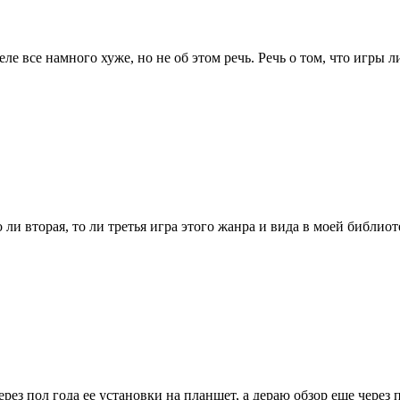
ле все намного хуже, но не об этом речь. Речь о том, что игры л
о ли вторая, то ли третья игра этого жанра и вида в моей библио
рез пол года ее установки на планшет, а дераю обзор еще через 