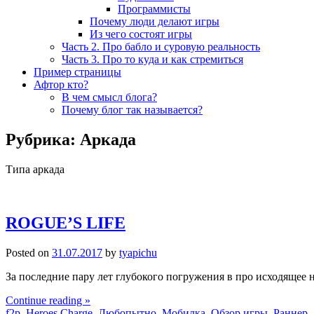
Программисты
Почему люди делают игры
Из чего состоят игры
Часть 2. Про бабло и суровую реальность
Часть 3. Про то куда и как стремиться
Пример страницы
Афтор кто?
В чем смысл блога?
Почему блог так называется?
Рубрика:
Аркада
Типа аркада
ROGUE’S LIFE
Posted on
31.07.2017
by
tyapichu
За последние пару лет глубокого погружения в про исходящее 
Continue reading »
f2p
,
Heroes Charge
,
Любопытно
,
Мобилка
,
Обзор игры
,
Раннер
,