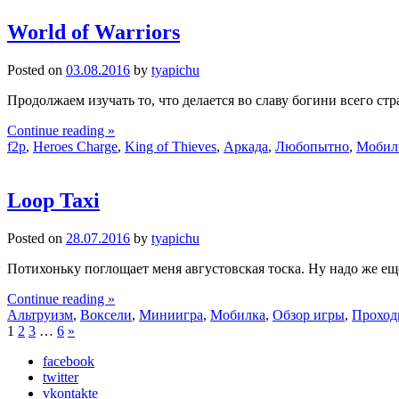
World of Warriors
Posted on
03.08.2016
by
tyapichu
Продолжаем изучать то, что делается во славу богини всего ст
Continue reading »
f2p
,
Heroes Charge
,
King of Thieves
,
Аркада
,
Любопытно
,
Мобил
Loop Taxi
Posted on
28.07.2016
by
tyapichu
Потихоньку поглощает меня августовская тоска. Ну надо же еще
Continue reading »
Альтруизм
,
Воксели
,
Миниигра
,
Мобилка
,
Обзор игры
,
Проход
1
2
3
…
6
»
facebook
twitter
vkontakte