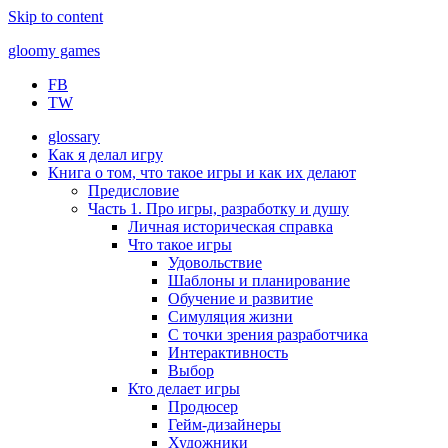
Skip to content
gloomy games
FB
Печально об играх
TW
glossary
Как я делал игру
Книга о том, что такое игры и как их делают
Предисловие
Часть 1. Про игры, разработку и душу
Личная историческая справка
Что такое игры
Удовольствие
Шаблоны и планирование
Обучение и развитие
Симуляция жизни
С точки зрения разработчика
Интерактивность
Выбор
Кто делает игры
Продюсер
Гейм-дизайнеры
Художники