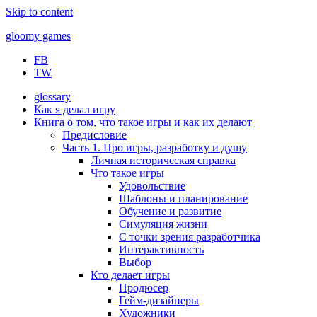
Skip to content
gloomy games
FB
Печально об играх
TW
glossary
Как я делал игру
Книга о том, что такое игры и как их делают
Предисловие
Часть 1. Про игры, разработку и душу
Личная историческая справка
Что такое игры
Удовольствие
Шаблоны и планирование
Обучение и развитие
Симуляция жизни
С точки зрения разработчика
Интерактивность
Выбор
Кто делает игры
Продюсер
Гейм-дизайнеры
Художники