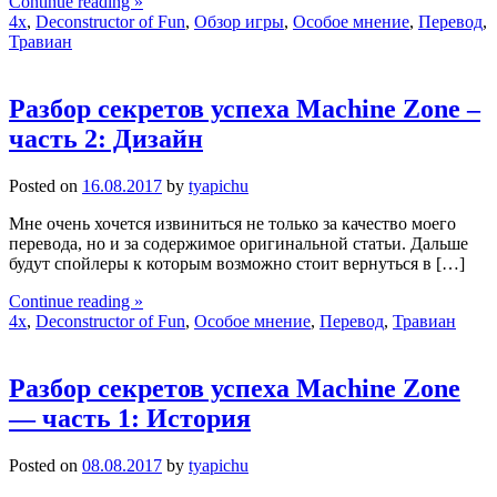
Continue reading »
4x
,
Deconstructor of Fun
,
Обзор игры
,
Особое мнение
,
Перевод
,
Травиан
Разбор секретов успеха Machine Zone –
часть 2: Дизайн
Posted on
16.08.2017
by
tyapichu
Мне очень хочется извиниться не только за качество моего
перевода, но и за содержимое оригинальной статьи. Дальше
будут спойлеры к которым возможно стоит вернуться в […]
Continue reading »
4x
,
Deconstructor of Fun
,
Особое мнение
,
Перевод
,
Травиан
Разбор секретов успеха Machine Zone
— часть 1: История
Posted on
08.08.2017
by
tyapichu