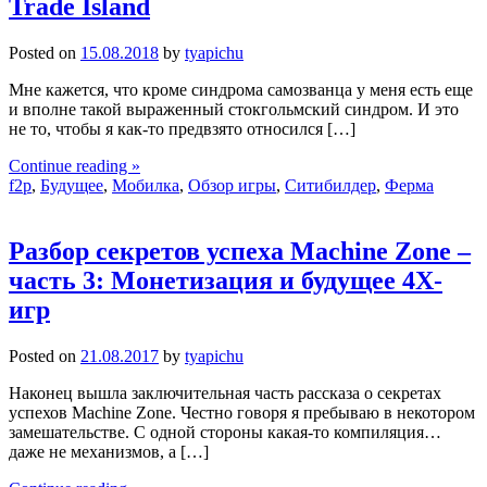
Trade Island
Posted on
15.08.2018
by
tyapichu
Мне кажется, что кроме синдрома самозванца у меня есть еще
и вполне такой выраженный стокгольмский синдром. И это
не то, чтобы я как-то предвзято относился […]
Continue reading »
f2p
,
Будущее
,
Мобилка
,
Обзор игры
,
Ситибилдер
,
Ферма
Разбор секретов успеха Machine Zone –
часть 3: Монетизация и будущее 4Х-
игр
Posted on
21.08.2017
by
tyapichu
Наконец вышла заключительная часть рассказа о секретах
успехов Machine Zone. Честно говоря я пребываю в некотором
замешательстве. С одной стороны какая-то компиляция…
даже не механизмов, а […]