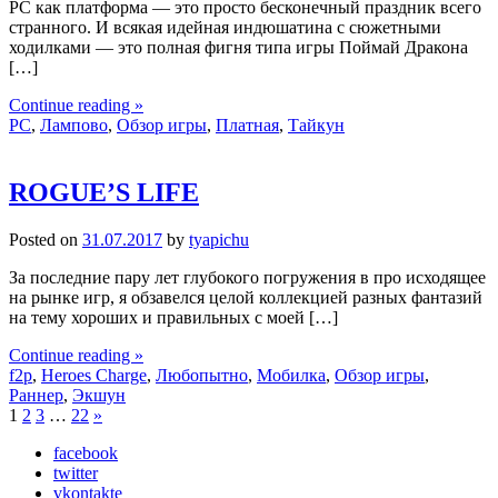
РС как платформа — это просто бесконечный праздник всего
странного. И всякая идейная индюшатина с сюжетными
ходилками — это полная фигня типа игры Поймай Дракона
[…]
Continue reading »
PC
,
Лампово
,
Обзор игры
,
Платная
,
Тайкун
ROGUE’S LIFE
Posted on
31.07.2017
by
tyapichu
За последние пару лет глубокого погружения в про исходящее
на рынке игр, я обзавелся целой коллекцией разных фантазий
на тему хороших и правильных с моей […]
Continue reading »
f2p
,
Heroes Charge
,
Любопытно
,
Мобилка
,
Обзор игры
,
Раннер
,
Экшун
1
2
3
…
22
»
facebook
twitter
vkontakte