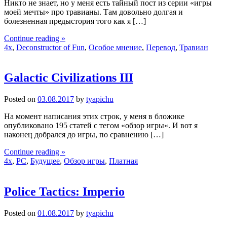
Никто не знает, но у меня есть тайный пост из серии «игры
моей мечты» про травианы. Там довольно долгая и
болезненная предыстория того как я […]
Continue reading »
4x
,
Deconstructor of Fun
,
Особое мнение
,
Перевод
,
Травиан
Galactic Civilizations III
Posted on
03.08.2017
by
tyapichu
На момент написания этих строк, у меня в бложике
опубликовано 195 статей с тегом «обзор игры«. И вот я
наконец добрался до игры, по сравнению […]
Continue reading »
4x
,
PC
,
Будущее
,
Обзор игры
,
Платная
Police Tactics: Imperio
Posted on
01.08.2017
by
tyapichu