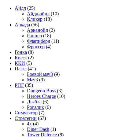
Айдл
(25)
Айдл-айдл
(10)
Кликер
(13)
Аркада
(56)
Арканойд
(2)
Раннер
(18)
Флапиберд
(11)
Фроггер
(4)
Гонка
(8)
Квест
(2)
ККИ
(5)
Паззл
(41)
Боевой мач3
(9)
Мач3
(9)
РПГ
(35)
Dungeon Boss
(3)
Heroes Charge
(10)
Дьябла
(6)
Рогалик
(6)
Симулятор
(7)
Стратегии
(67)
4x
(4)
Diner Dash
(1)
Tower Defence
(8)