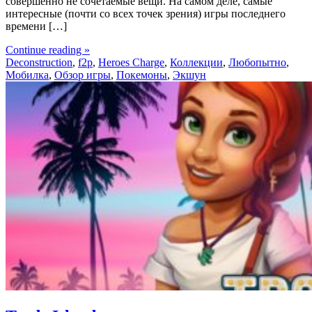
совершенно не сочетаемые вещи. На самом деле, самые
интересные (почти со всех точек зрения) игры последнего
времени […]
Continue reading »
Deconstruction
,
f2p
,
Heroes Charge
,
Коллекции
,
Любопытно
,
Мобилка
,
Обзор игры
,
Покемоны
,
Экшун