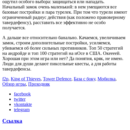
ощутил особого выбора: защищаться или нападать.
Начальный замок очень маленький: в нем умещаются все
базовые постройки и пара турелек. При том что турели имеют
ограниченный радиус действия (как положено правоверному
тавердефенсу), расставить все эффективно не особо
получается.
А дальше все относительно банально. Качаемся, увеличиваем
замок, строим дополнительные постройки, усиляемся,
убиваемся об более сильных противников. Топ 50 стратегий
на андройде и топ 100 стратегий на иОсе в США. Океееей.
Хорошая при этом игра или нет? Да понятия, кряк, не имею.
Люди для души делают пиксельные квесты, а для работы
тавердефенсы.
f2p
,
King of Thieves
,
Tower Defence
,
База с боку
,
Мобилка
,
Обзор игры
,
Проходняк
facebook
twitter
vkontakte
telegram
Ссылка