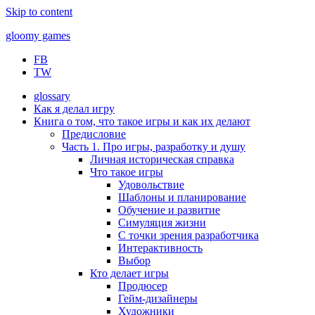
Skip to content
gloomy games
FB
Печально об играх
TW
glossary
Как я делал игру
Книга о том, что такое игры и как их делают
Предисловие
Часть 1. Про игры, разработку и душу
Личная историческая справка
Что такое игры
Удовольствие
Шаблоны и планирование
Обучение и развитие
Симуляция жизни
С точки зрения разработчика
Интерактивность
Выбор
Кто делает игры
Продюсер
Гейм-дизайнеры
Художники