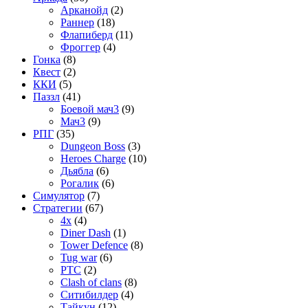
Арканойд
(2)
Раннер
(18)
Флапиберд
(11)
Фроггер
(4)
Гонка
(8)
Квест
(2)
ККИ
(5)
Паззл
(41)
Боевой мач3
(9)
Мач3
(9)
РПГ
(35)
Dungeon Boss
(3)
Heroes Charge
(10)
Дьябла
(6)
Рогалик
(6)
Симулятор
(7)
Стратегии
(67)
4x
(4)
Diner Dash
(1)
Tower Defence
(8)
Tug war
(6)
РТС
(2)
Сlash of clans
(8)
Ситибилдер
(4)
Тайкун
(12)