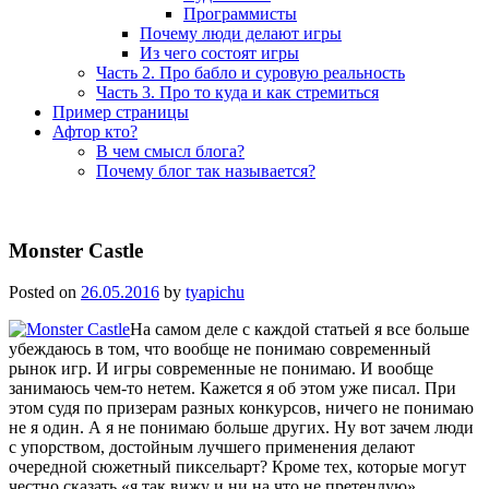
Программисты
Почему люди делают игры
Из чего состоят игры
Часть 2. Про бабло и суровую реальность
Часть 3. Про то куда и как стремиться
Пример страницы
Афтор кто?
В чем смысл блога?
Почему блог так называется?
Monster Castle
Posted on
26.05.2016
by
tyapichu
На самом деле с каждой статьей я все больше
убеждаюсь в том, что вообще не понимаю современный
рынок игр. И игры современные не понимаю. И вообще
занимаюсь чем-то нетем. Кажется я об этом уже писал. При
этом судя по призерам разных конкурсов, ничего не понимаю
не я один. А я не понимаю больше других. Ну вот зачем люди
с упорством, достойным лучшего применения делают
очередной сюжетный пиксельарт? Кроме тех, которые могут
честно сказать «я так вижу и ни на что не претендую».