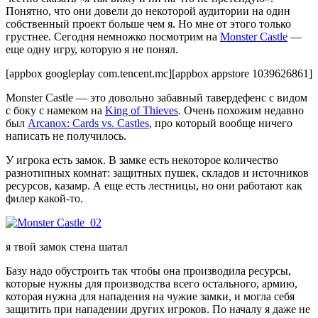
Понятно, что они довели до некоторой аудитории на один
собственный проект больше чем я. Но мне от этого только
грустнее. Сегодня немножко посмотрим на
Monster Castle
—
еще одну игру, которую я не понял.
[appbox googleplay com.tencent.mc][appbox appstore 1039626861]
Monster Castle — это довольно забавный тавердефенс с видом
с боку с намеком на
King of Thieves
. Очень похожим недавно
был
Arcanox: Cards vs. Castles
, про который вообще ничего
написать не получилось.
У игрока есть замок. В замке есть некоторое количество
разнотипных комнат: защитных пушек, складов и источников
ресурсов, казамр. А еще есть лестницы, но они работают как
филер какой-то.
я твой замок стена шатал
Базу надо обустроить так чтобы она производила ресурсы,
которые нужны для производства всего остального, армию,
которая нужна для нападения на чужие замки, и могла себя
защитить при нападении других игроков. По началу я даже не