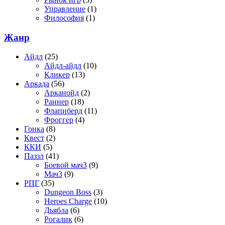
Управление
(1)
Философия
(1)
Жанр
Айдл
(25)
Айдл-айдл
(10)
Кликер
(13)
Аркада
(56)
Арканойд
(2)
Раннер
(18)
Флапиберд
(11)
Фроггер
(4)
Гонка
(8)
Квест
(2)
ККИ
(5)
Паззл
(41)
Боевой мач3
(9)
Мач3
(9)
РПГ
(35)
Dungeon Boss
(3)
Heroes Charge
(10)
Дьябла
(6)
Рогалик
(6)