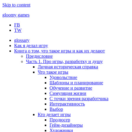
Skip to content
gloomy games
FB
Печально об играх
TW
glossary
Как я делал игру
Книга о том, что такое игры и как их делают
Предисловие
Часть 1. Про игры, разработку и душу
Личная историческая справка
Что такое игры
Удовольствие
Шаблоны и планирование
Обучение и развитие
Симуляция жизни
С точки зрения разработчика
Интерактивность
Выбор
Кто делает игры
Продюсер
Гейм-дизайнеры
Художники