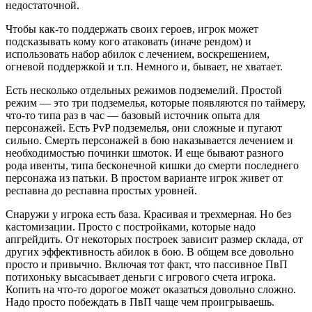
недостаточной.
Чтобы как-то поддержать своих героев, игрок может
подсказывать кому кого атаковать (иначе рендом) и
использовать набор абилок с лечением, воскрешением,
огневой поддержкой и т.п. Немного и, бывает, не хватает.
Есть несколько отдельных режимов подземелий. Простой
режим — это три подземелья, которые появляются по таймеру,
что-то типа раз в час — базовый источник опыта для
персонажей. Есть PvP подземелья, они сложные и пугают
сильно. Смерть персонажей в бою наказывается лечением и
необходимостью починки шмоток. И еще бывают разного
рода ивенты, типа бесконечной кишки до смерти последнего
персонажа из патьки. В простом варианте игрок живет от
респавна до респавна простых уровней.
Снаружи у игрока есть база. Красивая и трехмерная. Но без
кастомизации. Просто с постройками, которые надо
апгрейдить. От некоторых построек зависит размер склада, от
других эффективность абилок в бою. В общем все довольно
просто и привычно. Включая тот факт, что пассивное ПвП
потихоньку высасывает деньги с игрового счета игрока.
Копить на что-то дорогое может оказаться довольно сложно.
Надо просто побеждать в ПвП чаще чем проигрываешь.