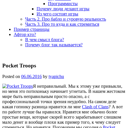
Программисты
Почему люди делают игры
Из чего состоят игры
Часть 2. Про бабло и суровую реальность
Часть 3. Про то куда и как стремиться
Пример страницы
Афтор кто?
В чем смысл блога?
Почему блог так называется?
Pocket Troops
Posted on
06.06.2016
by
tyapichu
Я неправильный. Мы к этому уже привыкли,
но меня это потихоньку начинает угнетать. В нашем жестоком
мире быть неправильным просто опасно, а с
профессиональной точки зрения неудобно. На самом деле
какая гопнику разница нравится ли мне
Clash of Clans
? А вот
по работе лучше бы нравился. Нравятся мне обычно более
простые вещи, которые скорей всего зарабатывают слишком
мало денег и вообще плохи как пример того, к чему следует
стремиться. Но нравятся. Поговорим мы сегодня о
Pocket