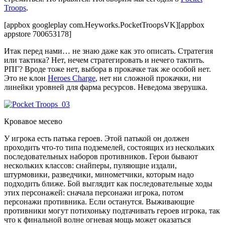
Troops
.
[appbox googleplay com.Heyworks.PocketTroopsVK][appbox
appstore 700653178]
Итак перед нами… не знаю даже как это описать. Стратегия
или тактика? Нет, нечем стратегировать и нечего тактить.
РПГ? Вроде тоже нет, выбора в прокачке так же особой нет.
Это не клон
Heroes Charge
, нет ни сложной прокачки, ни
линейки уровней для фарма ресурсов. Неведома зверушка.
Кровавое месево
У игрока есть патька героев. Этой патькой он должен
проходить что-то типа подземелей, состоящих из нескольких
последовательных наборов противников. Герои бывают
нескольких классов: снайперы, пуляющие издали,
штурмовики, разведчики, минометчики, которым надо
подходить ближе. Бой выглядит как последовательные ходы
этих персонажей: сначала персонажи игрока, потом
персонажи противника. Если останутся. Выживающие
противники могут потихоньку подтачивать героев игрока, так
что к финальной волне огневая мощь может оказаться